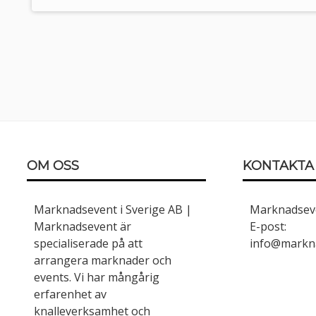
Sidfot
OM OSS
KONTAKTA
Marknadsevent i Sverige AB |
Marknadseve
Marknadsevent är
E-post:
specialiserade på att
info@markn
arrangera marknader och
events. Vi har mångårig
erfarenhet av
knalleverksamhet och