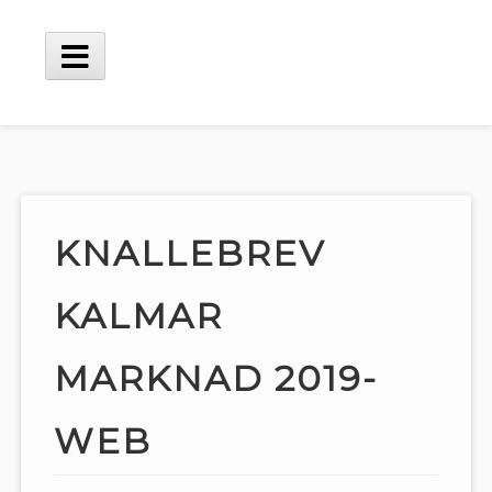
Hoppa
till
innehåll
Huvudmeny
KNALLEBREV
KALMAR
MARKNAD 2019-
WEB